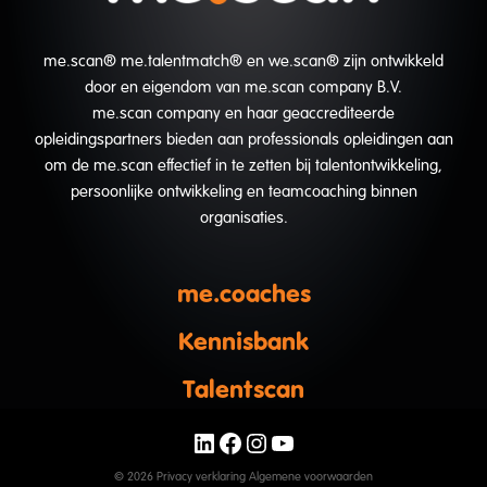
me.scan® me.talentmatch® en we.scan® zijn ontwikkeld
door en eigendom van me.scan company B.V.
me.scan company en haar geaccrediteerde
opleidingspartners bieden aan professionals opleidingen aan
om de me.scan effectief in te zetten bij talentontwikkeling,
persoonlijke ontwikkeling en teamcoaching binnen
organisaties.
me.coaches
Kennisbank
Talentscan
LinkedIn
Facebook
Instagram
YouTube
© 2026
Privacy verklaring
Algemene voorwaarden