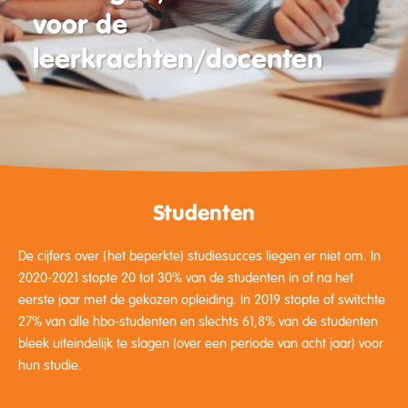
voor de
leerkrachten/docenten
Studenten
De cijfers over (het beperkte) studiesucces liegen er niet om. In
2020-2021 stopte 20 tot 30% van de studenten in of na het
eerste jaar met de gekozen opleiding. In 2019 stopte of switchte
27% van alle hbo-studenten en slechts 61,8% van de studenten
bleek uiteindelijk te slagen (over een periode van acht jaar) voor
hun studie.