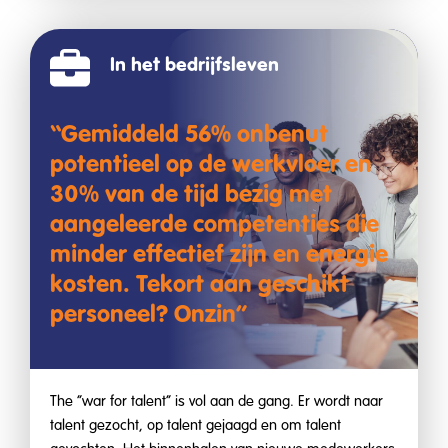
In het bedrijfsleven
“Gemiddeld 56% onbenut
potentieel op de werkvloer en
30% van de tijd bezig met
aangeleerde competenties die
minder effectief zijn en energie
kosten. Tekort aan geschikt
personeel? Onzin”
The “war for talent” is vol aan de gang. Er wordt naar
talent gezocht, op talent gejaagd en om talent