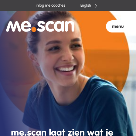
Ga
inlog me.coaches
English
naar
de
inhoud
menu
me.scan laat zien wat je