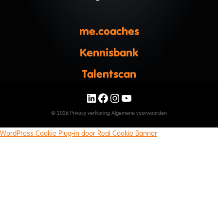
me.coaches
Kennisbank
Talentscan
LinkedIn
Facebook
Instagram
YouTube
© 2026
Privacy verklaring
Algemene voorwaarden
WordPress Cookie Plug-in door Real Cookie Banner