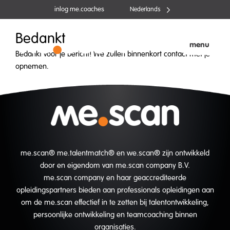
Ga
inlog me.coaches
Nederlands
naar
de
Bedankt
inhoud
menu
Bedankt voor je bericht! We zullen binnenkort contact met je
opnemen.
me.scan® me.talentmatch® en we.scan® zijn ontwikkeld
door en eigendom van me.scan company B.V.
me.scan company en haar geaccrediteerde
opleidingspartners bieden aan professionals opleidingen aan
om de me.scan effectief in te zetten bij talentontwikkeling,
persoonlijke ontwikkeling en teamcoaching binnen
organisaties.