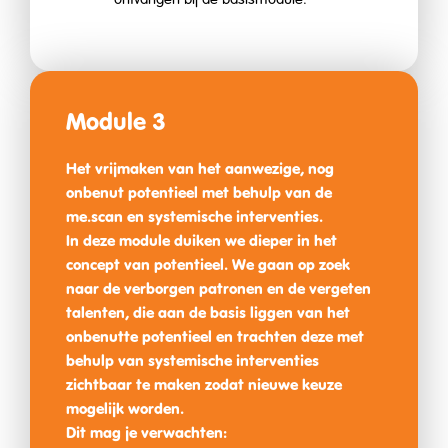
Module 3
Het vrijmaken van het aanwezige, nog
onbenut potentieel met behulp van de
me.scan en systemische interventies.
In deze module duiken we dieper in het
concept van potentieel. We gaan op zoek
naar de verborgen patronen en de vergeten
talenten, die aan de basis liggen van het
onbenutte potentieel en trachten deze met
behulp van systemische interventies
zichtbaar te maken zodat nieuwe keuze
mogelijk worden.
Dit mag je verwachten: