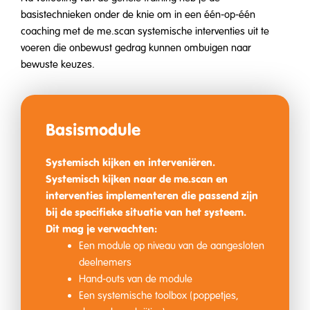
basistechnieken onder de knie om in een één-op-één
coaching met de me.scan systemische interventies uit te
voeren die onbewust gedrag kunnen ombuigen naar
bewuste keuzes.
Basismodule
Systemisch kijken en interveniëren.
Systemisch kijken naar de me.scan en
interventies implementeren die passend zijn
bij de specifieke situatie van het systeem.
Dit mag je verwachten:
Een module op niveau van de aangesloten
deelnemers
Hand-outs van de module
Een systemische toolbox (poppetjes,