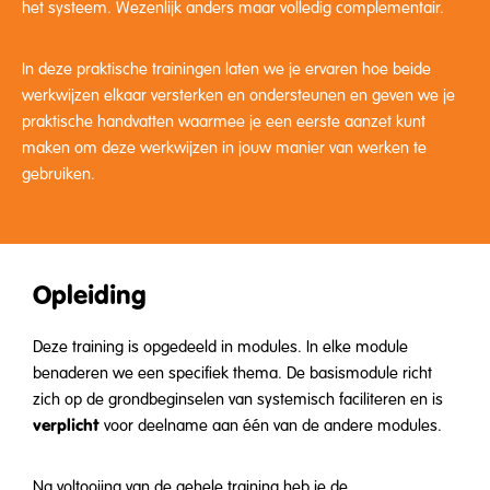
het systeem. Wezenlijk anders maar volledig complementair.
In deze praktische trainingen laten we je ervaren hoe beide
werkwijzen elkaar versterken en ondersteunen en geven we je
praktische handvatten waarmee je een eerste aanzet kunt
maken om deze werkwijzen in jouw manier van werken te
gebruiken.
Opleiding
Deze training is opgedeeld in modules. In elke module
benaderen we een specifiek thema. De basismodule richt
zich op de grondbeginselen van systemisch faciliteren en is
verplicht
voor deelname aan één van de andere modules.
Na voltooiing van de gehele training heb je de