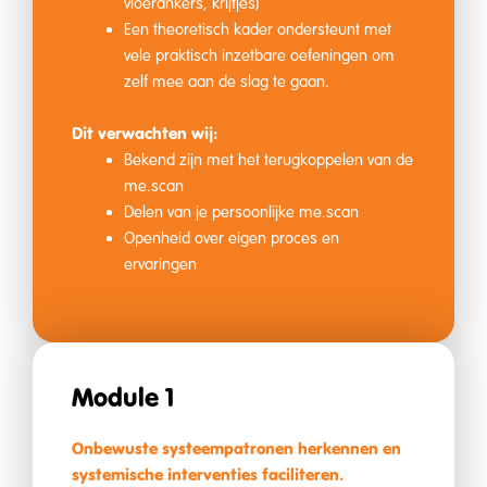
vloerankers, krijtjes)
Een theoretisch kader ondersteunt met
vele praktisch inzetbare oefeningen om
zelf mee aan de slag te gaan.
Dit verwachten wij:
Bekend zijn met het terugkoppelen van de
me.scan
Delen van je persoonlijke me.scan
Openheid over eigen proces en
ervaringen
Module 1
Onbewuste systeempatronen herkennen en
systemische interventies faciliteren.