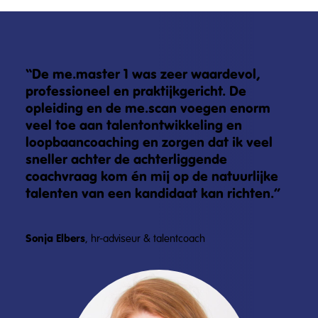
“De me.master 1 was zeer waardevol,
professioneel en praktijkgericht. De
opleiding en de me.scan voegen enorm
veel toe aan talentontwikkeling en
loopbaancoaching en zorgen dat ik veel
sneller achter de achterliggende
coachvraag kom én mij op de natuurlijke
talenten van een kandidaat kan richten.”
Sonja Elbers
, hr-adviseur & talentcoach