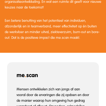
organisatieontwikkeling. En wat een ruimte dit geeft voor nieuwe
keuzes naar de toekomst!
Een betere benutting van het potentieel van individuen,
afzonderlijk en in teamverband, meer effectiviteit op én buiten
de werkvloer en minder uitval, ziekteverzuim, burn-out en bore-
out. Dat is de positieve impact die me.scan maakt.
me
.
scan
Mensen ontwikkelen zich van jongs af aan
vooral door de ervaringen die zij opdoen en door
de manier waarop hun omgeving hun gedrag