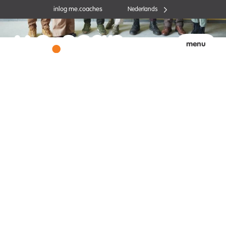
Ga
inlog me.coaches
Nederlands
naar
de
inhoud
menu